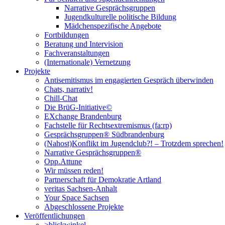
Narrative Gesprächsgruppen
Jugendkulturelle politische Bildung
Mädchenspezifische Angebote
Fortbildungen
Beratung und Intervision
Fachveranstaltungen
(Internationale) Vernetzung
Projekte
Antisemitismus im engagierten Gespräch überwinden
Chats, narrativ!
Chill-Chat
Die BrüG-Initiative©
EXchange Brandenburg
Fachstelle für Rechtsextremismus (fa:rp)
Gesprächsgruppen® Südbrandenburg
(Nahost)Konflikt im Jugendclub?! – Trotzdem sprechen!
Narrative Gesprächsgruppen®
Opp.Attune
Wir müssen reden!
Partnerschaft für Demokratie Artland
veritas Sachsen-Anhalt
Your Space Sachsen
Abgeschlossene Projekte
Veröffentlichungen
>blickwinkel