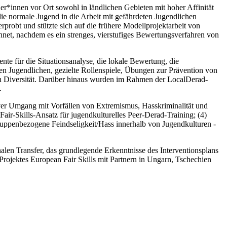
r*innen vor Ort sowohl in ländlichen Gebieten mit hoher Affinität
 die normale Jugend in die Arbeit mit gefährdeten Jugendlichen
obt und stützte sich auf die frühere Modellprojektarbeit von
net, nachdem es ein strenges, vierstufiges Bewertungsverfahren von
te für die Situationsanalyse, die lokale Bewertung, die
rten Jugendlichen, gezielte Rollenspiele, Übungen zur Prävention von
 von Diversität. Darüber hinaus wurden im Rahmen der LocalDerad-
.
ver Umgang mit Vorfällen von Extremismus, Hasskriminalität und
ir-Skills-Ansatz für jugendkulturelles Peer-Derad-Training; (4)
ruppenbezogene Feindseligkeit/Hass innerhalb von Jugendkulturen -
nalen Transfer, das grundlegende Erkenntnisse des Interventionsplans
rojektes European Fair Skills mit Partnern in Ungarn, Tschechien