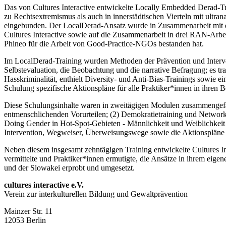
Das von Cultures Interactive entwickelte Locally Embedded Derad-Tra
zu Rechtsextremismus als auch in innerstädtischen Vierteln mit ultran
eingebunden. Der LocalDerad-Ansatz wurde in Zusammenarbeit mit ein
Cultures Interactive sowie auf die Zusammenarbeit in drei RAN-Arbe
Phineo für die Arbeit von Good-Practice-NGOs bestanden hat.
Im LocalDerad-Training wurden Methoden der Prävention und Intervent
Selbstevaluation, die Beobachtung und die narrative Befragung; es tra
Hasskriminalität, enthielt Diversity- und Anti-Bias-Trainings sowie 
Schulung spezifische Aktionspläne für alle Praktiker*innen in ihren 
Diese Schulungsinhalte waren in zweitägigen Modulen zusammengefass
entmenschlichenden Vorurteilen; (2) Demokratietraining und Networki
Doing Gender in Hot-Spot-Gebieten - Männlichkeit und Weiblichkeit 
Intervention, Wegweiser, Überweisungswege sowie die Aktionspläne
Neben diesem insgesamt zehntägigen Training entwickelte Cultures Inte
vermittelte und Praktiker*innen ermutigte, die Ansätze in ihrem eig
und der Slowakei erprobt und umgesetzt.
cultures interactive e.V.
Verein zur interkulturellen Bildung und Gewaltprävention
Mainzer Str. 11
12053
Berlin