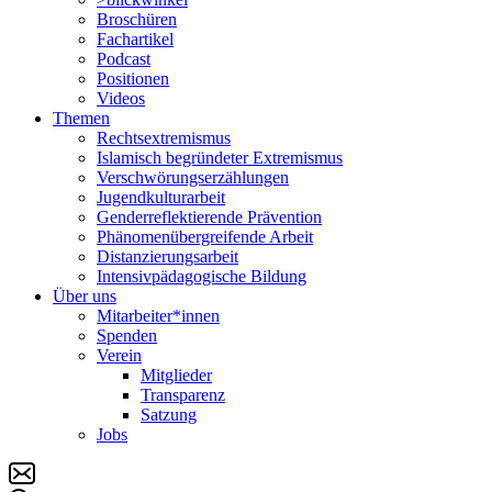
Broschüren
Fachartikel
Podcast
Positionen
Videos
Themen
Rechtsextremismus
Islamisch begründeter Extremismus
Verschwörungs­erzählungen
Jugendkulturarbeit
Genderreflektierende Prävention
Phänomenüber­greifende Arbeit
Distanzierungsarbeit
Intensivpädagogische Bildung
Über uns
Mitarbeiter*innen
Spenden
Verein
Mitglieder
Transparenz
Satzung
Jobs