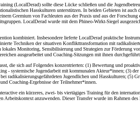
ining (LocalDerad) sollte diese Lücke schließen und die Jugendbetreue
ationalistischen Hasskulturen unterstützen. In beiden Gebieten ist auch
em Gremium von Fachleuten aus der Praxis und aus der Forschung erpr
itsgruppen. LocalDerad wurde mit dem Phineo-Wirkt-Siegel ausgezeich
ion kombiniert. Insbesondere lieferte LocalDerad praktische Instrumen
inierte Techniken der situativen Konflikttransformation mit radikalisie
ein lokales Monitoring, Sensibilisierung und Strategien zur Förderung
Bereichen ausgearbeitet und Coaching-Sitzungen mit ihnen durchgeführt
t, die sich auf Folgendes konzentrierten: (1) Bewertung und proakti
ng - systemische Jugendarbeit mit kommunalen Akteur*innen; (3) der Fa
bei radikalisierungsgefährdeten Jugendlichen und Hasskulturen; (5) G
 und Coaching-Ergebnisse der Teilnehmer*innen.
ractive ein kürzeres, zwei- bis viertägiges Training für den internatio
enen Arbeitskontext anzuwenden. Dieser Transfer wurde im Rahmen des P