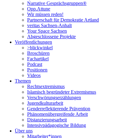
Narrative Gesprächsgruppen®
Opp.Attune
Wir müssen reden!
Partnerschaft für Demokratie Artland
veritas Sachsen-Anhalt
Your Space Sachsen
Abgeschlossene Projekte
Veröffentlichungen
>blickwinkel
Broschüren
Fachartikel
Podcast
Positionen
Videos
Themen
Rechtsextremismus
Islamisch begründeter Extremismus
Verschwörungs­erzählungen
Jugendkulturarbeit
Genderreflektierende Prävention
Phänomenüber­greifende Arbeit
Distanzierungsarbeit
Intensivpädagogische Bildung
Über uns
Mitarbeiter*innen