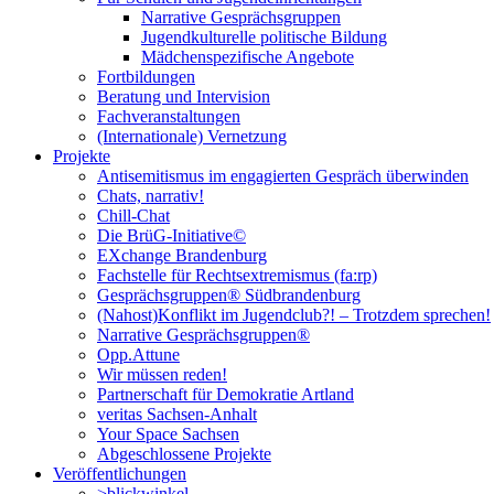
Narrative Gesprächsgruppen
Jugendkulturelle politische Bildung
Mädchenspezifische Angebote
Fortbildungen
Beratung und Intervision
Fachveranstaltungen
(Internationale) Vernetzung
Projekte
Antisemitismus im engagierten Gespräch überwinden
Chats, narrativ!
Chill-Chat
Die BrüG-Initiative©
EXchange Brandenburg
Fachstelle für Rechtsextremismus (fa:rp)
Gesprächsgruppen® Südbrandenburg
(Nahost)Konflikt im Jugendclub?! – Trotzdem sprechen!
Narrative Gesprächsgruppen®
Opp.Attune
Wir müssen reden!
Partnerschaft für Demokratie Artland
veritas Sachsen-Anhalt
Your Space Sachsen
Abgeschlossene Projekte
Veröffentlichungen
>blickwinkel