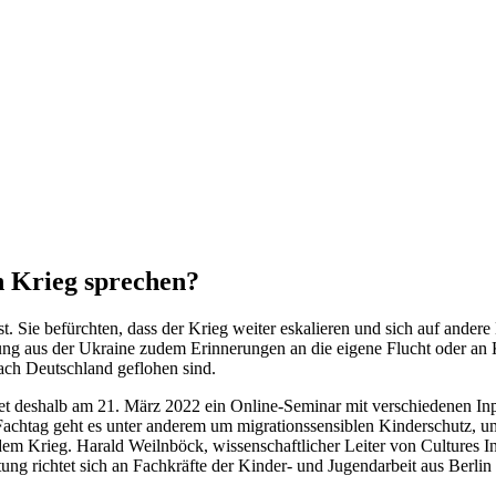
n Krieg sprechen?
 Sie befürchten, dass der Krieg weiter eskalieren und sich auf andere
attung aus der Ukraine zudem Erinnerungen an die eigene Flucht oder a
ach Deutschland geflohen sind.
tet deshalb am 21. März 2022 ein Online-Seminar mit verschiedenen I
achtag geht es unter anderem um migrationssensiblen Kinderschutz, um
rieg. Harald Weilnböck, wissenschaftlicher Leiter von Cultures Inte
ng richtet sich an Fachkräfte der Kinder- und Jugendarbeit aus Berli