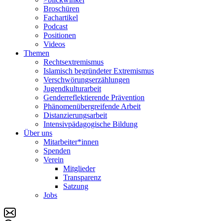
Broschüren
Fachartikel
Podcast
Positionen
Videos
Themen
Rechtsextremismus
Islamisch begründeter Extremismus
Verschwörungs­erzählungen
Jugendkulturarbeit
Genderreflektierende Prävention
Phänomenüber­greifende Arbeit
Distanzierungsarbeit
Intensivpädagogische Bildung
Über uns
Mitarbeiter*innen
Spenden
Verein
Mitglieder
Transparenz
Satzung
Jobs