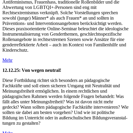
Antifeminismus, Frauenhass, traditionelle Rollenbilder und die
Abwertung von LGBTQI+-Personen sind eng mit
Rechtsextremismus verknüpft. Solche Vorstellungen sprechen
sowohl (junge) Männer* als auch Frauen* an und sollten in
Präventions- und Interventionsangeboten berücksichtigt werden.
Dieses praxisorientierte Online-Seminar beleuchtet die ideologische
Instrumentalisierung von Genderthemen, geschlechtsspezifische
Rollenangebote in rechtsextremen Szenen sowie Ansätze für eine
genderreflektierte Arbeit – auch im Kontext von Familienhilfe und
Kinderschutz.
Mehr
12.12.25: Von wegen neutral!
Diese Fortbildung richtet sich besonders an pädagogische
Fachkräfte und soll einen sicheren Umgang mit Neutralität und
Meinungsfreiheit ermöglichen. In einem rechtlichen und
pädagogischen Rahmen werden folgende Fragen behandelt: Was
fällt alles unter Meinungs­­freiheit? Was ist davon nicht mehr
gedeckt? Wann sollten päda­go­gische Fach­kräfte inter­venieren? Wie
sollten sie dabei am besten vorgehen? Und wie ist politische
Bildung im Unterricht oder in außer­­schulischen Bildungs­­veran­stal­
tungen zu gestalten?