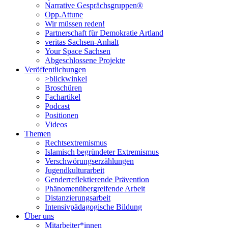
Narrative Gesprächsgruppen®
Opp.Attune
Wir müssen reden!
Partnerschaft für Demokratie Artland
veritas Sachsen-Anhalt
Your Space Sachsen
Abgeschlossene Projekte
Veröffentlichungen
>blickwinkel
Broschüren
Fachartikel
Podcast
Positionen
Videos
Themen
Rechtsextremismus
Islamisch begründeter Extremismus
Verschwörungs­erzählungen
Jugendkulturarbeit
Genderreflektierende Prävention
Phänomenüber­greifende Arbeit
Distanzierungsarbeit
Intensivpädagogische Bildung
Über uns
Mitarbeiter*innen