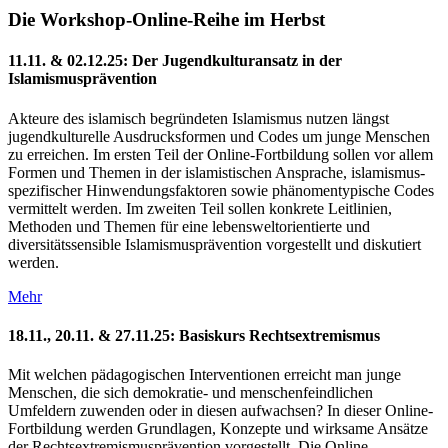
Die Workshop-Online-Reihe im Herbst
11.11. & 02.12.25: Der Jugendkulturansatz in der
Islamismusprävention
Akteure des islamisch begründeten Islamismus nutzen längst
jugend­kulturelle Ausdrucks­formen und Codes um junge Menschen
zu erreichen. Im ersten Teil der Online-Fortbildung sollen vor allem
Formen und Themen in der islamistischen Ansprache, islamismus­
spezifischer Hinwendungs­faktoren sowie phänomen­typische Codes
vermittelt werden. Im zweiten Teil sollen konkrete Leitlinien,
Methoden und Themen für eine lebens­welt­orientierte und
diversitäts­sensible Islamismus­prävention vorgestellt und diskutiert
werden.
Mehr
18.11., 20.11. & 27.11.25: Basiskurs Rechtsextremismus
Mit welchen pädago­gischen Inter­ventionen erreicht man junge
Menschen, die sich demokratie- und menschen­feindlichen
Umfeldern zuwenden oder in diesen aufwachsen? In dieser Online-
Fortbildung werden Grund­lagen, Konzepte und wirksame Ansätze
der Rechts­­extremismus­­prävention vorgestellt. Die Online-