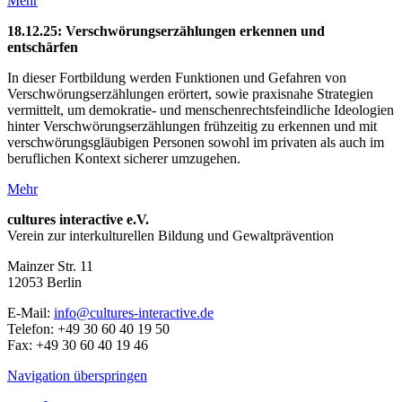
Mehr
18.12.25: Verschwörungs­erzählungen erkennen und
entschärfen
In dieser Fortbildung werden Funktionen und Gefahren von
Verschwörungserzählungen erörtert, sowie praxisnahe Strategien
vermittelt, um demo­kratie- und men­schen­rechts­feind­liche Ideo­logien
hinter Ver­schwö­rungs­erzäh­lungen früh­zeitig zu er­ken­nen und mit
ver­schwö­rungs­gläu­bigen Perso­nen sowohl im privaten als auch im
beruf­lichen Kontext siche­rer umzu­gehen.
Mehr
cultures interactive e.V.
Verein zur interkulturellen Bildung und Gewaltprävention
Mainzer Str. 11
12053
Berlin
E-Mail:
info@cultures-interactive.de
Telefon:
+49 30 60 40 19 50
Fax:
+49 30 60 40 19 46
Navigation überspringen