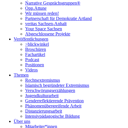
Narrative Gesprächsgruppen®
Opp.Attune
Wir müssen reden!
Partnerschaft für Demokratie Artland
veritas Sachsen-Anhalt
Your Space Sachsen
Abgeschlossene Projekte
Veröffentlichungen
>blickwinkel
Broschüren
Fachartikel
Podcast
Positionen
Videos
Themen
Rechtsextremismus
Islamisch begründeter Extremismus
Verschwörungs­erzählungen
Jugendkulturarbeit
Genderreflektierende Prävention
Phänomenüber­greifende Arbeit
Distanzierungsarbeit
Intensivpädagogische Bildung
Über uns
Mitarbeiter*innen