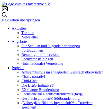
Navigation überspringen
Aktuelles
Termine
Newsletter
Angebote
Für Schulen und Jugendeinrichtungen
Fortbildungen
Beratung und Intervision
Fachveranstaltungen
(Internationale) Vernetzung
Projekte
Antisemitismus im engagierten Gespräch überwinden
Chats, narrativ!
Chill-Chat
Die BrüG-Initiative©
EXchange Brandenburg
Fachstelle für Rechtsextremismus (fa:rp)
Gesprächsgruppen® Südbrandenburg
(Nahost)Konflikt im Jugendclub?! – Trotzdem
sprechen!