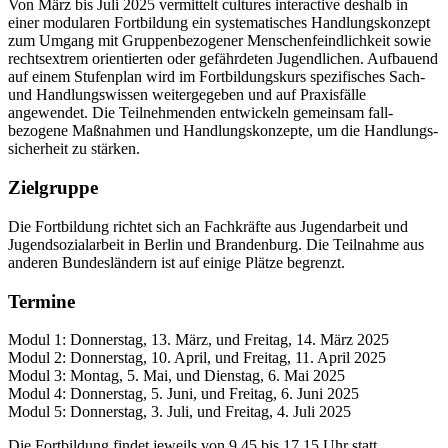
Von März bis Juli 2025 vermittelt cultures interactive deshalb in
einer modularen Fortbildung ein systematisches Handlungskonzept
zum Umgang mit Gruppenbezogener Menschenfeindlichkeit sowie
rechtsextrem orientierten oder gefährdeten Jugendlichen. Aufbauend
auf einem Stufenplan wird im Fortbildungs­kurs spezifisches Sach-
und Handlungs­wissen weitergegeben und auf Praxis­fälle
angewendet. Die Teilnehmenden entwickeln gemeinsam fall­
bezogene Maßnahmen und Handlungs­konzepte, um die Handlungs­
sicherheit zu stärken.
Zielgruppe
Die Fortbildung richtet sich an Fachkräfte aus Jugendarbeit und
Jugend­sozial­arbeit in Berlin und Brandenburg. Die Teilnahme aus
anderen Bundes­ländern ist auf einige Plätze begrenzt.
Termine
Modul 1: Donnerstag, 13. März, und Freitag, 14. März 2025
Modul 2: Donnerstag, 10. April, und Freitag, 11. April 2025
Modul 3: Montag, 5. Mai, und Dienstag, 6. Mai 2025
Modul 4: Donnerstag, 5. Juni, und Freitag, 6. Juni 2025
Modul 5: Donnerstag, 3. Juli, und Freitag, 4. Juli 2025
Die Fortbildung findet jeweils von 9.45 bis 17.15 Uhr statt.