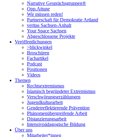
Narrative Gesprächsgruppen®
Opp.Attune
Wir müssen reden!
Partnerschaft für Demokratie Artland
veritas Sachsen-Anhalt
Your Space Sachsen
Abgeschlossene Projekte
Veröffentlichungen
>blickwinkel
Broschüren
Fachartikel
Podcast
Positionen
Videos
Themen
Rechtsextremismus
Islamisch begründeter Extremismus
Verschwörungs­erzählungen
Jugendkulturarbeit
Genderreflektierende Prävention
Phänomenüber­greifende Arbeit
Distanzierungsarbeit
Intensivpädagogische Bildung
Über uns
Mitarbeiter*innen