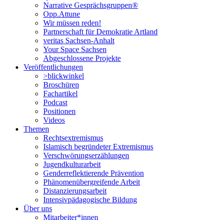
Narrative Gesprächsgruppen®
Opp.Attune
Wir müssen reden!
Partnerschaft für Demokratie Artland
veritas Sachsen-Anhalt
Your Space Sachsen
Abgeschlossene Projekte
Veröffentlichungen
>blickwinkel
Broschüren
Fachartikel
Podcast
Positionen
Videos
Themen
Rechtsextremismus
Islamisch begründeter Extremismus
Verschwörungs­erzählungen
Jugendkulturarbeit
Genderreflektierende Prävention
Phänomenüber­greifende Arbeit
Distanzierungsarbeit
Intensivpädagogische Bildung
Über uns
Mitarbeiter*innen