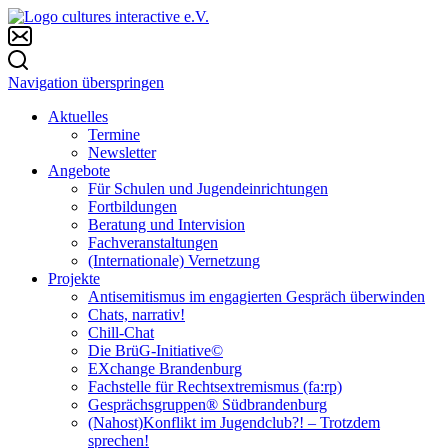
Navigation überspringen
Aktuelles
Termine
Newsletter
Angebote
Für Schulen und Jugendeinrichtungen
Fortbildungen
Beratung und Intervision
Fachveranstaltungen
(Internationale) Vernetzung
Projekte
Antisemitismus im engagierten Gespräch überwinden
Chats, narrativ!
Chill-Chat
Die BrüG-Initiative©
EXchange Brandenburg
Fachstelle für Rechtsextremismus (fa:rp)
Gesprächsgruppen® Südbrandenburg
(Nahost)Konflikt im Jugendclub?! – Trotzdem
sprechen!