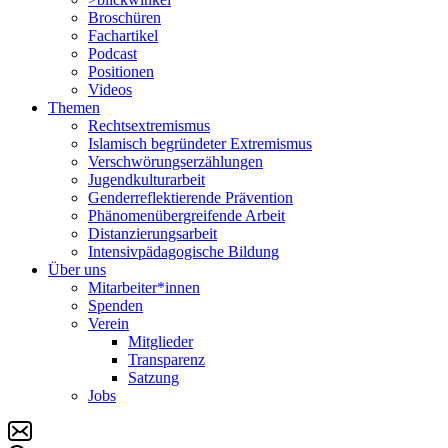
Broschüren
Fachartikel
Podcast
Positionen
Videos
Themen
Rechtsextremismus
Islamisch begründeter Extremismus
Verschwörungs­erzählungen
Jugendkulturarbeit
Genderreflektierende Prävention
Phänomenüber­greifende Arbeit
Distanzierungsarbeit
Intensivpädagogische Bildung
Über uns
Mitarbeiter*innen
Spenden
Verein
Mitglieder
Transparenz
Satzung
Jobs