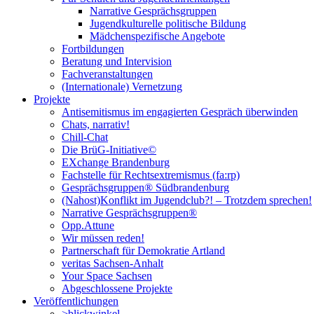
Narrative Gesprächsgruppen
Jugendkulturelle politische Bildung
Mädchenspezifische Angebote
Fortbildungen
Beratung und Intervision
Fachveranstaltungen
(Internationale) Vernetzung
Projekte
Antisemitismus im engagierten Gespräch überwinden
Chats, narrativ!
Chill-Chat
Die BrüG-Initiative©
EXchange Brandenburg
Fachstelle für Rechtsextremismus (fa:rp)
Gesprächsgruppen® Südbrandenburg
(Nahost)Konflikt im Jugendclub?! – Trotzdem sprechen!
Narrative Gesprächsgruppen®
Opp.Attune
Wir müssen reden!
Partnerschaft für Demokratie Artland
veritas Sachsen-Anhalt
Your Space Sachsen
Abgeschlossene Projekte
Veröffentlichungen
>blickwinkel