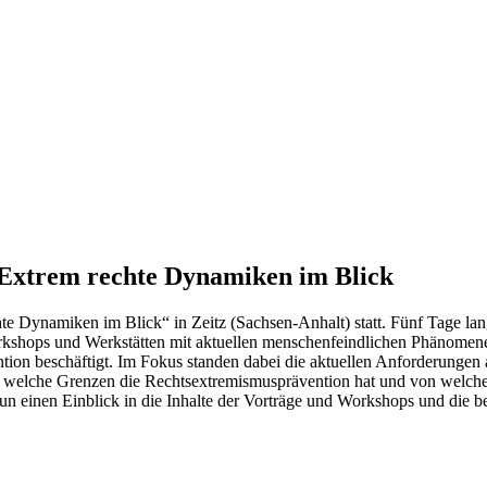
Extrem rechte Dynamiken im Blick
e Dynamiken im Blick“ in Zeitz (Sachsen-Anhalt) statt. Fünf Tage lang 
rkshops und Werk­stätten mit aktuellen menschen­feindlichen Phänomen
n beschäftigt. Im Fokus standen dabei die aktuellen Anforderungen an d
 welche Grenzen die Rechts­extremismus­prävention hat und von welch
nun einen Einblick in die Inhalte der Vorträge und Workshops und die