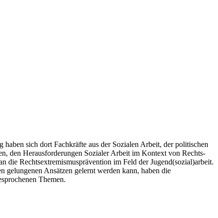
haben sich dort Fachkräfte aus der Sozialen Arbeit, der politischen
en, den Heraus­forderungen Sozialer Arbeit im Kontext von Rechts­
ie Rechts­extremismus­prävention im Feld der Jugend­(sozial)­arbeit.
en gelungenen Ansätzen gelernt werden kann, haben die
 besprochenen Themen.