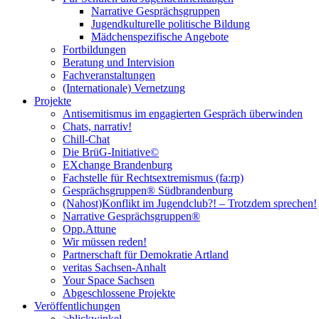
Narrative Gesprächsgruppen
Jugendkulturelle politische Bildung
Mädchenspezifische Angebote
Fortbildungen
Beratung und Intervision
Fachveranstaltungen
(Internationale) Vernetzung
Projekte
Antisemitismus im engagierten Gespräch überwinden
Chats, narrativ!
Chill-Chat
Die BrüG-Initiative©
EXchange Brandenburg
Fachstelle für Rechtsextremismus (fa:rp)
Gesprächsgruppen® Südbrandenburg
(Nahost)Konflikt im Jugendclub?! – Trotzdem sprechen!
Narrative Gesprächsgruppen®
Opp.Attune
Wir müssen reden!
Partnerschaft für Demokratie Artland
veritas Sachsen-Anhalt
Your Space Sachsen
Abgeschlossene Projekte
Veröffentlichungen
>blickwinkel