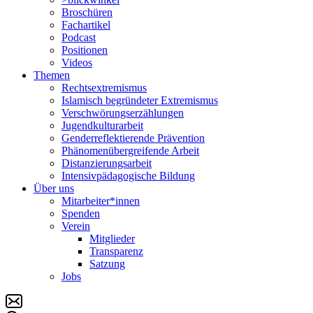
Broschüren
Fachartikel
Podcast
Positionen
Videos
Themen
Rechtsextremismus
Islamisch begründeter Extremismus
Verschwörungs­erzählungen
Jugendkulturarbeit
Genderreflektierende Prävention
Phänomenüber­greifende Arbeit
Distanzierungsarbeit
Intensivpädagogische Bildung
Über uns
Mitarbeiter*innen
Spenden
Verein
Mitglieder
Transparenz
Satzung
Jobs