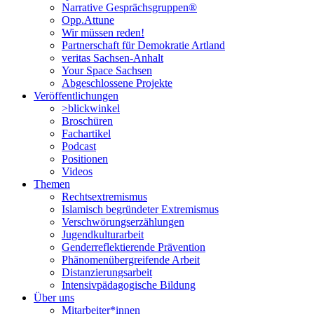
Narrative Gesprächsgruppen®
Opp.Attune
Wir müssen reden!
Partnerschaft für Demokratie Artland
veritas Sachsen-Anhalt
Your Space Sachsen
Abgeschlossene Projekte
Veröffentlichungen
>blickwinkel
Broschüren
Fachartikel
Podcast
Positionen
Videos
Themen
Rechtsextremismus
Islamisch begründeter Extremismus
Verschwörungs­erzählungen
Jugendkulturarbeit
Genderreflektierende Prävention
Phänomenüber­greifende Arbeit
Distanzierungsarbeit
Intensivpädagogische Bildung
Über uns
Mitarbeiter*innen