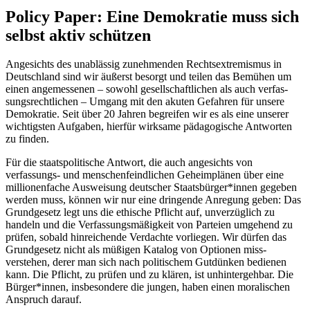
Policy Paper: Eine Demokratie muss sich
selbst aktiv schützen
Angesichts des unablässig zunehmenden Rechts­extremismus in
Deutsch­land sind wir äußerst besorgt und teilen das Bemühen um
einen ange­messenen – sowohl gesell­schaftlichen als auch verfas­
sungs­rechtlichen – Umgang mit den akuten Gefahren für unsere
Demokratie. Seit über 20 Jahren begreifen wir es als eine unserer
wichtigsten Aufgaben, hierfür wirksame pädagogische Antworten
zu finden.
Für die staats­politische Antwort, die auch angesichts von
verfassungs- und menschen­feindlichen Geheim­plänen über eine
millionen­fache Ausweisung deutscher Staats­bürger*innen gegeben
werden muss, können wir nur eine dringende Anregung geben: Das
Grund­gesetz legt uns die ethische Pflicht auf, unver­züglich zu
handeln und die Verfas­sungs­mäßigkeit von Parteien umgehend zu
prüfen, sobald hin­reichende Verdachte vorliegen. Wir dürfen das
Grund­gesetz nicht als müßigen Katalog von Optionen miss­
verstehen, derer man sich nach politischem Gutdünken bedienen
kann. Die Pflicht, zu prüfen und zu klären, ist unhinter­gehbar. Die
Bürger*innen, ins­besondere die jungen, haben einen moralischen
Anspruch darauf.